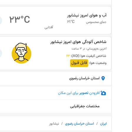
آب و هوای امروز
نیشابور
23
°C
21
°C
دمای محسوس
آفتابی
شاخص آلودگی هوای امروز
نیشابور
آخرین به‌روزرسانی:
در ۳ ساعت
شاخص کیفیت هوا (AQI):
62
قابل قبول
وضعیت هوا:
استان خراسان رضوی
افزودن
تصویر
برای این مکان
مختصات جغرافیایی
ایران
/
استان خراسان رضوی
/
نیشابور