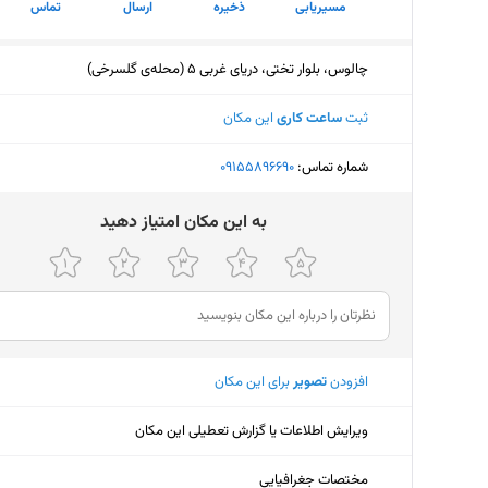
مسیریابی
ذخیره
ارسال
تماس
چالوس، بلوار تختی، دریای غربی 5 (محله‌ی گلسرخی)
ثبت
ساعت کاری
این مکان
شماره تماس:
‎09155896690
ﺑﻪ اﯾﻦ ﻣﮑﺎن اﻣﺘﯿﺎز دﻫﯿﺪ
افزودن
تصویر
برای این مکان
ویرایش اطلاعات یا گزارش تعطیلی این مکان
مختصات جغرافیایی