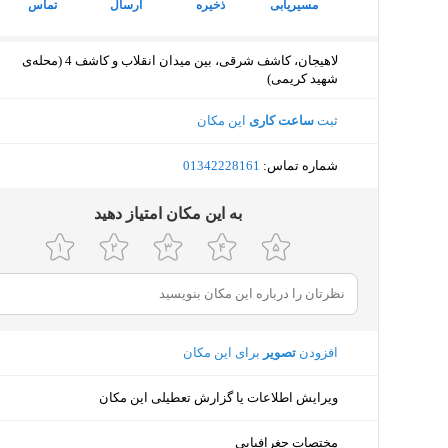
مسیریابی
ذخیره
ارسال
تماس
لاهیجان، کاشف شرقی، بین میدان انقلاب و کاشف 4 (محله‌ی
شهید کریمی)
ثبت
ساعت کاری
این مکان
شماره تماس:
‎01342228161
ﺑﻪ اﯾﻦ ﻣﮑﺎن اﻣﺘﯿﺎز دﻫﯿﺪ
افزودن
تصویر
برای این مکان
ویرایش اطلاعات یا گزارش تعطیلی این مکان
مختصات جغرافیایی