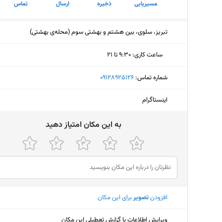
مسیریابی
ذخیره
ارسال
تماس
تبریز، سلوی، بین هشتم و بهشتی سوم (محله‌ی بهشتی)
ساعت کاری
:
۹:۳۰ تا ۲۱
دوشنبه (امروز)
۹:۳۰ تا ۲۱
شماره تماس:
‎09128925126
سه‌شنبه
۹:۳۰ تا ۲۱
اینستاگرام
چهارشنبه
۹:۳۰ تا ۲۱
ﺑﻪ اﯾﻦ ﻣﮑﺎن اﻣﺘﯿﺎز دﻫﯿﺪ
پنجشنبه
۹:۳۰ تا ۲۱
جمعه
۹:۳۰ تا ۲۱
شنبه
۹:۳۰ تا ۲۱
یکشنبه
۹:۳۰ تا ۲۱
افزودن
تصویر
برای این مکان
ویرایش اطلاعات یا گزارش تعطیلی این مکان