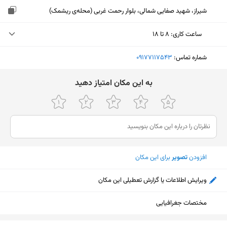
شیراز، شهید صفایی شمالی، بلوار رحمت غربی (محله‌ی ریشمک)
ساعت کاری
:
۸ تا ۱۸
یکشنبه (امروز)
۸ تا ۱۸
شماره تماس:
‎09177117543
دوشنبه
۸ تا ۱۸
ﺑﻪ اﯾﻦ ﻣﮑﺎن اﻣﺘﯿﺎز دﻫﯿﺪ
سه‌شنبه
۸ تا ۱۸
چهارشنبه
۸ تا ۱۸
پنجشنبه
۸ تا ۱۸
افزودن
تصویر
برای این مکان
جمعه
ثبت نشده
شنبه
۸ تا ۱۸
ویرایش اطلاعات یا گزارش تعطیلی این مکان
مختصات جغرافیایی
نمایش نقشه