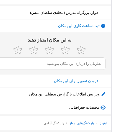
اهواز، بزرگراه مدرس (محله‌ی سلطان منش)
ثبت
ساعت کاری
این مکان
ﺑﻪ اﯾﻦ ﻣﮑﺎن اﻣﺘﯿﺎز دﻫﯿﺪ
افزودن
تصویر
برای این مکان
ویرایش اطلاعات یا گزارش تعطیلی این مکان
مختصات جغرافیایی
اهواز
/
پارکینگ‌های اهواز
/
پارکینگ آزادی