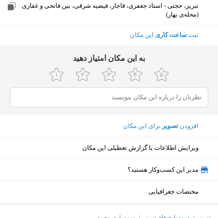
تبریز، حجتی - استاد جعفری، قاجار، فیضیه شرقی، بین فاتحی و غفاری
(محله‌ی بهار)
ثبت
ساعت کاری
این مکان
ﺑﻪ اﯾﻦ ﻣﮑﺎن اﻣﺘﯿﺎز دﻫﯿﺪ
افزودن
تصویر
برای این مکان
ویرایش اطلاعات یا گزارش تعطیلی این مکان
مدیر این کسب‌وکار هستید؟
مختصات جغرافیایی
نمایش نقشه
تبریز
/
سمساری‌های تبریز
/
سمساری محمد