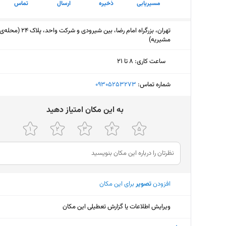
مسیریابی
ذخیره
ارسال
تماس
تهران، بزرگراه امام رضا، بین شیرودی و شرکت واحد، پلاک 24 (محله‌
مشیریه)
ساعت کاری
:
۸ تا ۲۱
دوشنبه (امروز)
۸ تا ۲۱
شماره تماس:
‎09305253273
سه‌شنبه
۸ تا ۲۱
ﺑﻪ اﯾﻦ ﻣﮑﺎن اﻣﺘﯿﺎز دﻫﯿﺪ
چهارشنبه
۸ تا ۲۱
پنجشنبه
۸ تا ۲۱
جمعه
۱۰ تا ۱۸
افزودن
تصویر
برای این مکان
شنبه
۸ تا ۲۱
یکشنبه
۸ تا ۲۱
ویرایش اطلاعات یا گزارش تعطیلی این مکان