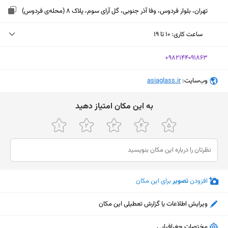
تهران، بلوار فردوس، وفا آذر جنوبی، گل آرای سوم، پلاک 8 (محله‌ی فردوس)
ساعت کاری
:
۱۰ تا ۱۹
یکشنبه (امروز)
۱۰ تا ۱۹
‎+982144091863
دوشنبه
۱۰ تا ۱۹
وب‌سایت:
‎asiaglass.ir
سه‌شنبه
۱۰ تا ۱۹
ﺑﻪ اﯾﻦ ﻣﮑﺎن اﻣﺘﯿﺎز دﻫﯿﺪ
چهارشنبه
۱۰ تا ۱۹
پنجشنبه
۱۰ تا ۱۹
جمعه
ثبت نشده
شنبه
۱۰ تا ۱۹
افزودن
تصویر
برای این مکان
ویرایش اطلاعات یا گزارش تعطیلی این مکان
نمایش نقشه
مختصات جغرافیایی