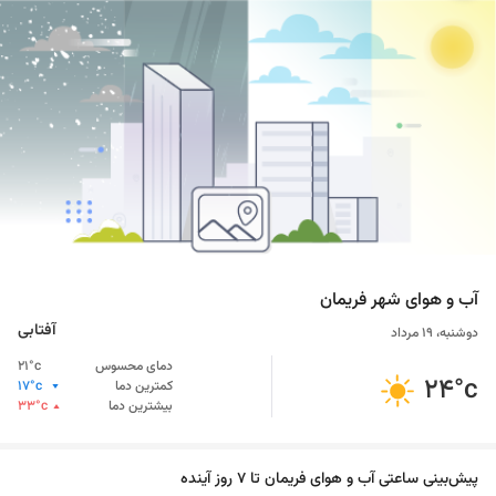
آب ‌و ‌هوای شهر
فریمان
آفتابی
دوشنبه، ۱۹ مرداد
دمای محسوس
°c
21
24
°c
کمترین دما
°c
17
بیشترین دما
°c
33
پیش‌بینی ساعتی آب و هوای
فریمان
تا 7 روز آینده