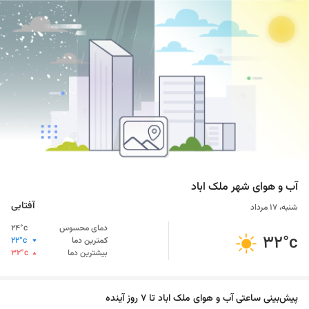
آب ‌و ‌هوای شهر
ملک اباد
آفتابی
شنبه، ۱۷ مرداد
دمای محسوس
°c
24
32
°c
کمترین دما
°c
22
بیشترین دما
°c
32
پیش‌بینی ساعتی آب و هوای
ملک اباد
تا 7 روز آینده