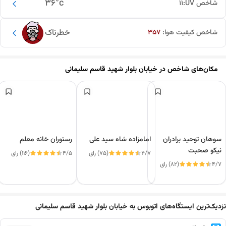
36
°c
شاخص UV:
11
خطرناک
شاخص کیفیت هوا:
357
مکان‌های شاخص در
خیابان بلوار شهید قاسم سلیمانی
سوهان توحید برادران
امامزاده شاه سید علی
رستوران خانه معلم
نیکو صحبت
4/7
(75) رای
4/5
(116) رای
4/7
(82) رای
این دور و بر
نزدیک‌ترین ایستگاه‌های اتوبوس به خیابان بلوار شهید قاسم سلیمانی