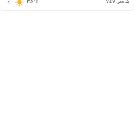
35
°c
شاخص UV:
7
این دور و بر