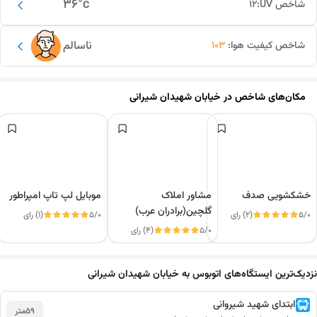
36
°c
شاخص UV:
12
ناسالم
شاخص کیفیت هوا:
103
مکان‌های شاخص در
خیابان شهیدان شیرانی
خشکشویی صدف
مشاور املاک
موبایل لپ تاپ امپراطور
گلچین(برادران عرب)
5/0
(2) رای
5/0
(1) رای
5/0
(4) رای
این دور و بر
نزدیک‌ترین ایستگاه‌های اتوبوس به خیابان شهیدان شیرانی
ابتدای شهید شیروانی
59
متر