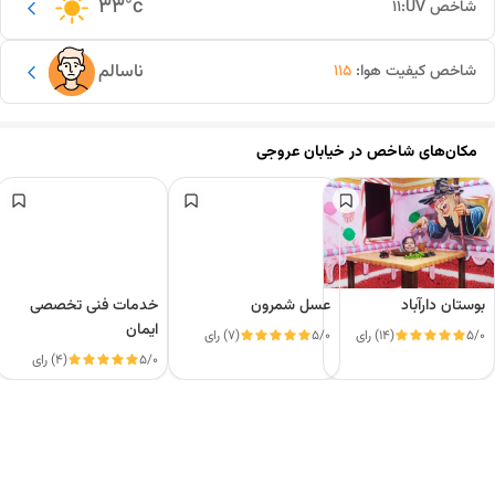
33
°c
شاخص UV:
11
ناسالم
شاخص کیفیت هوا:
115
مکان‌های شاخص در
خیابان عروجی
بوستان دارآباد
عسل شمرون
خدمات فنی تخصصی
ایمان
5/0
(14) رای
5/0
(7) رای
5/0
(4) رای
این دور و بر