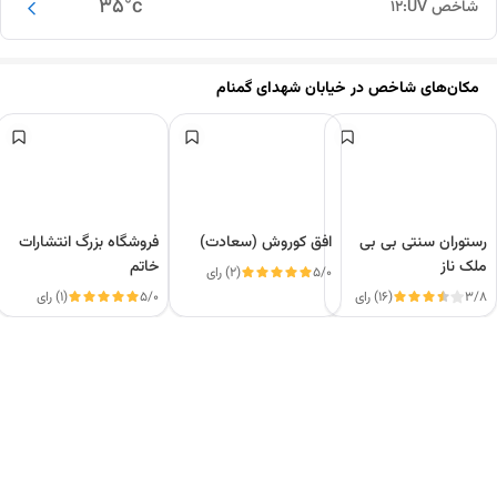
35
°c
شاخص UV:
12
مکان‌های شاخص در
خیابان شهدای گمنام
رستوران سنتی بی بی
افق کوروش (سعادت)
فروشگاه بزرگ انتشارات
ملک ناز
خاتم
5/0
(2) رای
3/8
(16) رای
5/0
(1) رای
این دور و بر