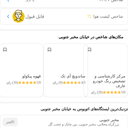
قابل قبول
شاخص کیفیت هوا:
72
مکان‌های شاخص در
خیابان مخبر جنوبی
مرکز کارشناسی و
ساندویچ آی تک
قهوه پیکولو
تشخیص رنگ خودرو
4/3
(9) رای
5/0
(16) رای
عارف
5/0
(20) رای
این دور و بر
نزدیک‌ترین ایستگاه‌های اتوبوس به خیابان مخبر جنوبی
مخبر جنوبی
93
متر
بزرگراه محلاتی، مخبر جنوبی، بین چابک و عجب گل