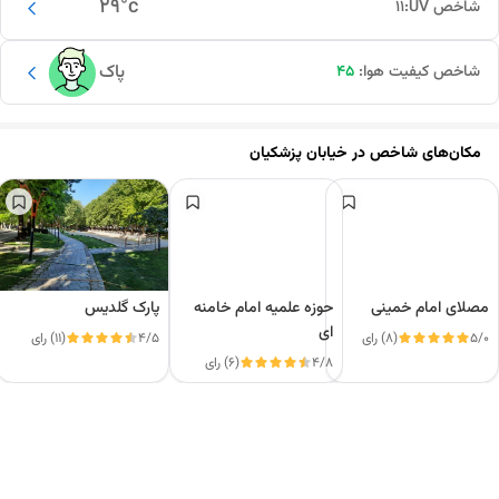
29
°c
شاخص UV:
11
پاک
شاخص کیفیت هوا:
45
مکان‌های شاخص در
خیابان پزشکیان
مصلای امام خمینی
حوزه علمیه امام خامنه
پارک گلدیس
ای
5/0
(8) رای
4/5
(11) رای
4/8
(6) رای
این دور و بر