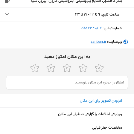
بندر ماهشهر، صنایع پتروشیمی، پتروشیمی مارون، پیروز، سپه
ساعت کاری
:
۹ تا ۱۳ - ۱۹ تا ۲۳
یکشنبه (امروز)
۹ تا ۱۳ - ۱۹ تا ۲۳
شماره تماس:
‎06152340812
دوشنبه
۹ تا ۱۳ - ۱۹ تا ۲۳
وب‌سایت:
‎zariban.ir
سه‌شنبه
۹ تا ۱۳ - ۱۹ تا ۲۳
ﺑﻪ اﯾﻦ ﻣﮑﺎن اﻣﺘﯿﺎز دﻫﯿﺪ
چهارشنبه
۹ تا ۱۳ - ۱۹ تا ۲۳
پنجشنبه
۹ تا ۱۳ - ۱۹ تا ۲۳
جمعه
ثبت نشده
شنبه
۹ تا ۱۳ - ۱۹ تا ۲۳
افزودن
تصویر
برای این مکان
ویرایش اطلاعات یا گزارش تعطیلی این مکان
نمایش نقشه
مختصات جغرافیایی