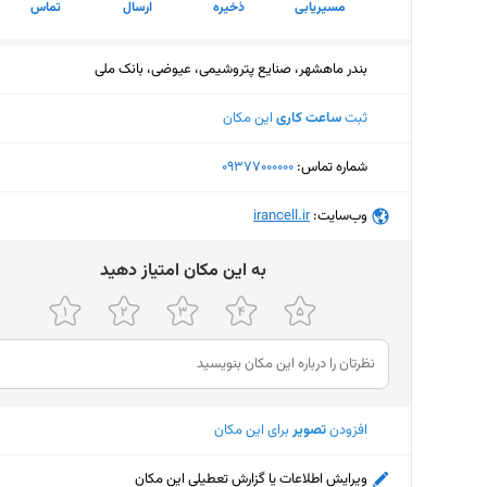
مسیریابی
ذخیره
ارسال
تماس
بندر ماهشهر، صنایع پتروشیمی، عیوضی، بانک ملی
ثبت
ساعت کاری
این مکان
شماره تماس:
‎09377000000
وب‌سایت:
‎irancell.ir
ﺑﻪ اﯾﻦ ﻣﮑﺎن اﻣﺘﯿﺎز دﻫﯿﺪ
افزودن
تصویر
برای این مکان
ویرایش اطلاعات یا گزارش تعطیلی این مکان