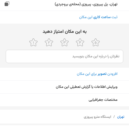
تهران، پل پیروزی، پیروزی (محله‌ی بروجردی)
ثبت
ساعت کاری
این مکان
ﺑﻪ اﯾﻦ ﻣﮑﺎن اﻣﺘﯿﺎز دﻫﯿﺪ
افزودن
تصویر
برای این مکان
ویرایش اطلاعات یا گزارش تعطیلی این مکان
مختصات جغرافیایی
تهران
/
ایستگاه مترو پیروزی
نمایش نقشه