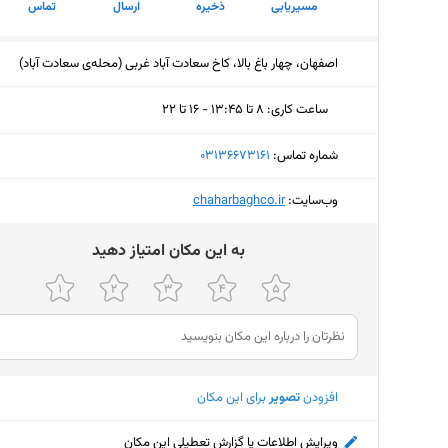
مسیریابی
ذخیره
ارسال
تماس
اصفهان، چهار باغ بالا، کاخ سعادت آباد غربی (محله‌ی سعادت آباد)
ساعت کاری
:
۸ تا ۱۳:۴۵ - ۱۶ تا ۲۲
یکشنبه (امروز)
۸ تا ۱۳:۴۵ - ۱۶ تا ۲۲
شماره تماس:
‎03136673161
دوشنبه
۸ تا ۱۳:۴۵ - ۱۶ تا ۲۲
وب‌سایت:
‎chaharbaghco.ir
سه‌شنبه
۸ تا ۱۳:۴۵ - ۱۶ تا ۲۲
ﺑﻪ اﯾﻦ ﻣﮑﺎن اﻣﺘﯿﺎز دﻫﯿﺪ
چهارشنبه
۸ تا ۱۳:۴۵ - ۱۶ تا ۲۲
پنجشنبه
۸ تا ۱۳:۴۵ - ۱۶ تا ۲۲
جمعه
ثبت نش
شنبه
۸ تا ۱۳:۴۵ - ۱۶ تا ۲۲
افزودن
تصویر
برای این مکان
ویرایش اطلاعات یا گزارش تعطیلی این مکان