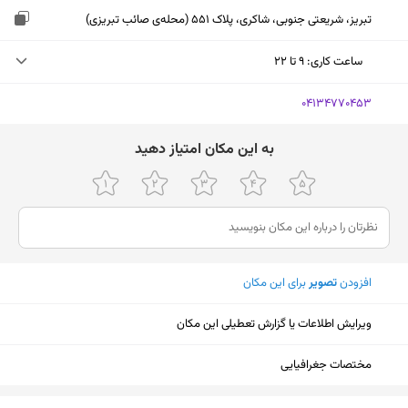
تبریز، شریعتی جنوبی، شاکری، پلاک 551 (محله‌ی صائب تبریزی)
ساعت کاری
:
۹ تا ۲۲
شنبه (امروز)
۹ تا ۲۲
‎04134770453
یکشنبه
۹ تا ۲۲
ﺑﻪ اﯾﻦ ﻣﮑﺎن اﻣﺘﯿﺎز دﻫﯿﺪ
دوشنبه
۹ تا ۲۲
سه‌شنبه
۹ تا ۲۲
چهارشنبه
۹ تا ۲۲
افزودن
تصویر
برای این مکان
پنجشنبه
۹ تا ۲۲
جمعه
۹ تا ۲۲
ویرایش اطلاعات یا گزارش تعطیلی این مکان
مختصات جغرافیایی
نمایش نقشه