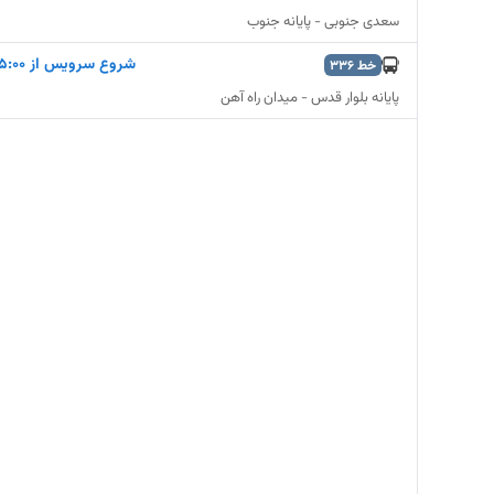
سعدی جنوبی - پایانه جنوب
شروع سرويس از 5:00
خط
336
پایانه بلوار قدس - میدان راه آهن