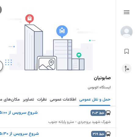
صابونیان
ایستگاه اتوبوس
حمل و نقل عمومی
اطلاعات عمومی
نظرات
تصاویر
مکان‌های م
شروع سرويس از 5:00
خط
203
شهرک شهید بروجردی - مترو پایانه جنوب
شروع سرويس از 5:30
خط
319