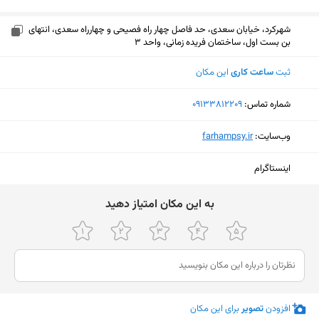
شهرکرد، خیابان سعدی، حد فاصل چهار راه فصیحی و چهارراه سعدی، انتهای
بن بست اول، ساختمان فریده زمانی، واحد 3
ثبت
ساعت کاری
این مکان
شماره تماس:
‎09133812209
وب‌سایت:
‎farhampsy.ir
اینستاگرام
ﺑﻪ اﯾﻦ ﻣﮑﺎن اﻣﺘﯿﺎز دﻫﯿﺪ
نمایش نقشه
افزودن
تصویر
برای این مکان