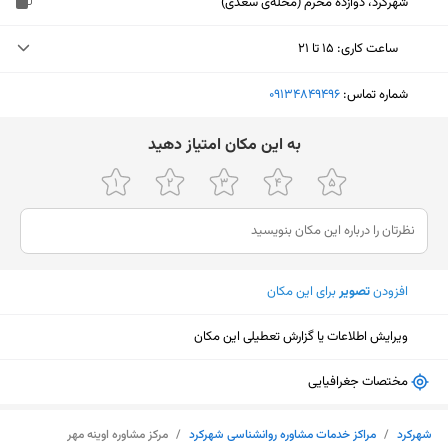
شهرکرد، دوازده محرم (محله‌ی سعدی)
ساعت کاری
:
۱۵ تا ۲۱
شنبه (امروز)
۱۵ تا ۲۱
شماره تماس:
‎09134849496
یکشنبه
۱۵ تا ۲۱
ﺑﻪ اﯾﻦ ﻣﮑﺎن اﻣﺘﯿﺎز دﻫﯿﺪ
دوشنبه
۱۵ تا ۲۱
سه‌شنبه
۱۵ تا ۲۱
چهارشنبه
۱۵ تا ۲۱
افزودن
تصویر
برای این مکان
پنجشنبه
۱۵ تا ۲۱
جمعه
تعطیل
ویرایش اطلاعات یا گزارش تعطیلی این مکان
مختصات جغرافیایی
نمایش نقشه
شهرکرد
/
مراکز خدمات مشاوره روانشناسی شهرکرد
/
مرکز مشاوره اوینه مهر