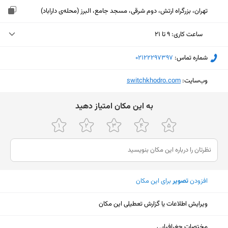
تهران، بزرگراه ارتش، دوم شرقی، مسجد جامع، البرز (محله‌ی داراباد)
ساعت کاری
:
۹ تا ۲۱
یکشنبه (امروز)
۹ تا ۲۱
شماره تماس:
‎02122297397
دوشنبه
۹ تا ۲۱
وب‌سایت:
‎switchkhodro.com
سه‌شنبه
۹ تا ۲۱
ﺑﻪ اﯾﻦ ﻣﮑﺎن اﻣﺘﯿﺎز دﻫﯿﺪ
چهارشنبه
۹ تا ۲۱
پنجشنبه
۹ تا ۲۱
جمعه
۹ تا ۲۱
شنبه
۹ تا ۲۱
افزودن
تصویر
برای این مکان
ویرایش اطلاعات یا گزارش تعطیلی این مکان
نمایش نقشه
مختصات جغرافیایی