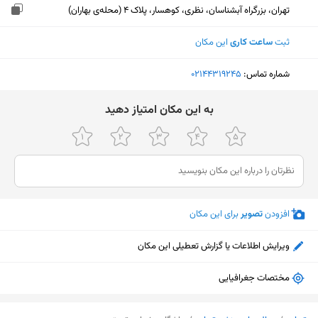
تهران، بزرگراه آبشناسان، نظری، کوهسار، پلاک 4 (محله‌ی بهاران)
ثبت
ساعت کاری
این مکان
شماره تماس:
‎02144319245
ﺑﻪ اﯾﻦ ﻣﮑﺎن اﻣﺘﯿﺎز دﻫﯿﺪ
افزودن
تصویر
برای این مکان
ویرایش اطلاعات یا گزارش تعطیلی این مکان
مختصات جغرافیایی
نمایش نقشه