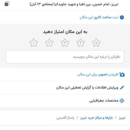
تبریز، امام خمینی، بین اطبا و شهید جاویدکیا (محله‌ی ۱۳ آبان)
ثبت
ساعت کاری
این مکان
ﺑﻪ اﯾﻦ ﻣﮑﺎن اﻣﺘﯿﺎز دﻫﯿﺪ
افزودن
تصویر
برای این مکان
ویرایش اطلاعات یا گزارش تعطیلی این مکان
مختصات جغرافیایی
تبریز
/
بازارها و مراکز خرید تبریز
/
پاساژ گلدیس
نمایش نقشه