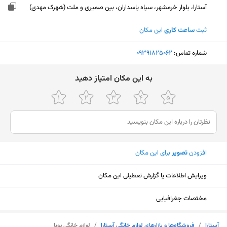
آستارا، بلوار خرمشهر، سپاه پاسداران، بین صمیری و ملت (شهرک مهدی)
ثبت
ساعت کاری
این مکان
شماره تماس:
‎09391825062
ﺑﻪ اﯾﻦ ﻣﮑﺎن اﻣﺘﯿﺎز دﻫﯿﺪ
افزودن
تصویر
برای این مکان
ویرایش اطلاعات یا گزارش تعطیلی این مکان
مختصات جغرافیایی
نمایش نقشه
آستارا
/
فروشگاه‌ها و بازار‌های لوازم خانگی آستارا
/
لوازم خانگی پویا