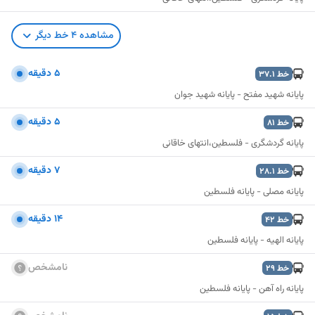
مشاهده
4
خط دیگر
۵ دقیقه
خط
37.1
پایانه شهید مفتح - پایانه شهید جوان
۵ دقیقه
خط
81
پایانه گردشگری - فلسطین،انتهای خاقانی
٧ دقیقه
خط
28.1
پایانه مصلی - پایانه فلسطین
۱۴ دقیقه
خط
42
پایانه الهیه - پایانه فلسطین
نامشخص
خط
29
نمایش نقشه
پایانه راه آهن - پایانه فلسطین