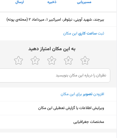
مسیریابی
ذخیره
ارسال
بیرجند، شهید آوینی، نیلوفر، امیرکبیر 1، میرداماد 2 (محله‌ی پونه)
ثبت
ساعت کاری
این مکان
ﺑﻪ اﯾﻦ ﻣﮑﺎن اﻣﺘﯿﺎز دﻫﯿﺪ
افزودن
تصویر
برای این مکان
ویرایش اطلاعات یا گزارش تعطیلی این مکان
مختصات جغرافیایی