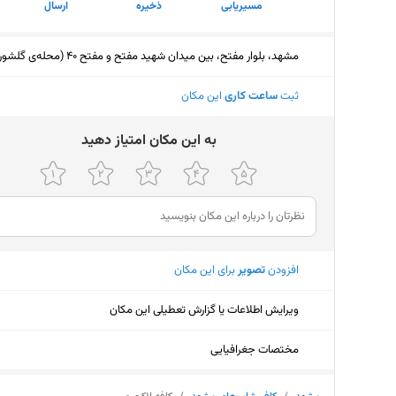
مسیریابی
ذخیره
ارسال
مشهد، بلوار مفتح، بین میدان شهید مفتح و مفتح 40 (محله‌ی گلشور)
ثبت
ساعت کاری
این مکان
ﺑﻪ اﯾﻦ ﻣﮑﺎن اﻣﺘﯿﺎز دﻫﯿﺪ
افزودن
تصویر
برای این مکان
ویرایش اطلاعات یا گزارش تعطیلی این مکان
مختصات جغرافیایی