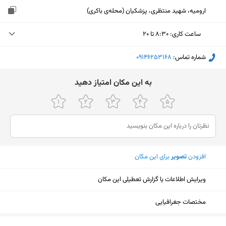
ارومیه، شهید منتظری، پزشکیان (محله‌ی باکری)
ساعت کاری
:
۸:۳۰ تا ۲۰
دوشنبه (امروز)
۸:۳۰ تا ۲۰
شماره تماس:
‎09146253168
سه‌شنبه
۸:۳۰ تا ۲۰
ﺑﻪ اﯾﻦ ﻣﮑﺎن اﻣﺘﯿﺎز دﻫﯿﺪ
چهارشنبه
۸:۳۰ تا ۲۰
پنجشنبه
۸:۳۰ تا ۲۰
جمعه
تعطیل
افزودن
تصویر
برای این مکان
شنبه
۸:۳۰ تا ۲۰
یکشنبه
۸:۳۰ تا ۲۰
ویرایش اطلاعات یا گزارش تعطیلی این مکان
مختصات جغرافیایی
نمایش نقشه