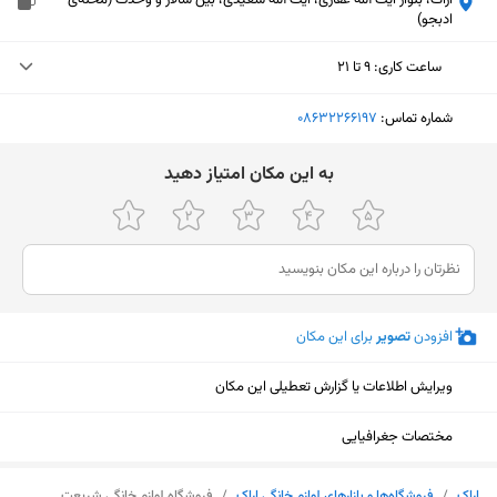
اراک، بلوار آیت الله غفاری، آیت الله سعیدی، بین سالار و وحدت (محله‌ی
ادبجو)
ساعت کاری
:
۹ تا ۲۱
یکشنبه (امروز)
۹ تا ۲۱
شماره تماس:
‎08632266197
دوشنبه
۹ تا ۲۱
ﺑﻪ اﯾﻦ ﻣﮑﺎن اﻣﺘﯿﺎز دﻫﯿﺪ
سه‌شنبه
۹ تا ۲۱
چهارشنبه
۹ تا ۲۱
پنجشنبه
۹ تا ۲۱
افزودن
تصویر
برای این مکان
جمعه
۹ تا ۲۱
شنبه
۹ تا ۲۱
ویرایش اطلاعات یا گزارش تعطیلی این مکان
مختصات جغرافیایی
نمایش نقشه
اراک
/
فروشگاه‌ها و بازار‌های لوازم خانگی اراک
/
فروشگاه لوازم خانگی شریعت