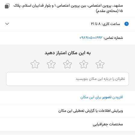
مشهد، پروین اعتصامی، بین پروین اعتصامی 1 و بلوار فداییان اسلام، پلاک
15 (محله‌ی مقدم)
ساعت کاری
:
۸ تا ۲۱
یکشنبه (امروز)
۸ تا ۲۱
شماره تماس:
‎+989105001992
دوشنبه
۸ تا ۲۱
ﺑﻪ اﯾﻦ ﻣﮑﺎن اﻣﺘﯿﺎز دﻫﯿﺪ
سه‌شنبه
۸ تا ۲۱
چهارشنبه
۸ تا ۲۱
پنجشنبه
۸ تا ۲۱
افزودن
تصویر
برای این مکان
جمعه
۱۰:۱۵ تا ۲۱
شنبه
۸ تا ۲۱
ویرایش اطلاعات یا گزارش تعطیلی این مکان
نمایش نقشه
مختصات جغرافیایی