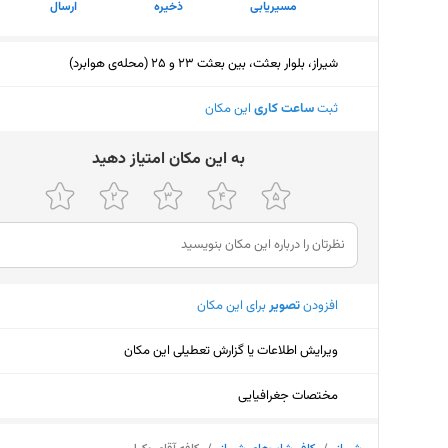
مسیریابی
ذخیره
ارسال
شیراز، بلوار بعثت، بین بعثت 23 و 25 (محله‌ی هوابرد)
ثبت
ساعت کاری
این مکان
ﺑﻪ اﯾﻦ ﻣﮑﺎن اﻣﺘﯿﺎز دﻫﯿﺪ
افزودن
تصویر
برای این مکان
ویرایش اطلاعات یا گزارش تعطیلی این مکان
مختصات جغرافیایی