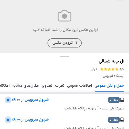
اولین عکس این مکان را شما اضافه کنید.
افزودن عکس
آل بویه شمالی
5/0
1 رای
ایستگاه اتوبوس
حمل و نقل عمومی
اطلاعات عمومی
نظرات
تصاویر
مکان‌های مشابه
امکانا
مسیریابی
ذخیره
ارسال
شروع سرویس از ۰۶:۰۰
خط
71
شهرک ولی عصر - آل بویه ، پایانه بابلدشت
شروع سرویس از ۰۶:۰۰
خط
71
شهرک ولی عصر - آل بویه ، پایانه بابلدشت