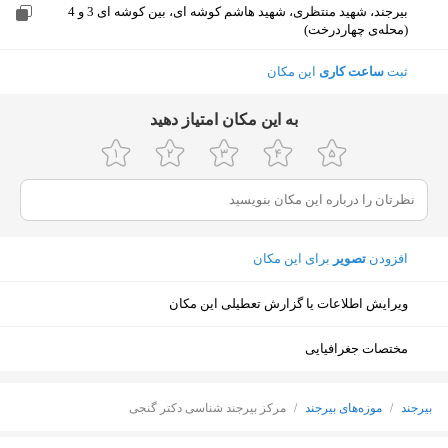
بیرجند، شهید منتظری، شهید هاشم کوشه ای، بین کوشه ای 3 و 4
(محله‌ی چهاردرخت)
ثبت
ساعت کاری
این مکان
ﺑﻪ اﯾﻦ ﻣﮑﺎن اﻣﺘﯿﺎز دﻫﯿﺪ
افزودن
تصویر
برای این مکان
ویرایش اطلاعات یا گزارش تعطیلی این مکان
مختصات جغرافیایی
بیرجند
/
موزه‌های بیرجند
/
مرکز بیرجند شناسی دکتر گنجی
نمایش نقشه