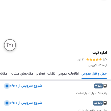
اداره ثبت
5/0
2 رای
ایستگاه اتوبوس
حمل و نقل عمومی
اطلاعات عمومی
نظرات
تصاویر
مکان‌های مشابه
امکانا
مسیریابی
ذخیره
ارسال
شروع سرویس از ۰۶:۰۰
خط
7
باغ فدک - پایانه بابلدشت
شروع سرویس از ۰۶:۰۰
خط
81
برازنده - پایانه بابلدشت