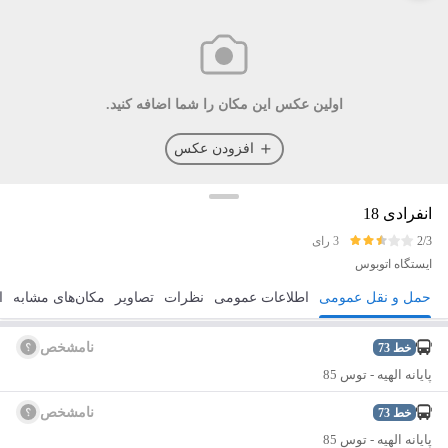
اولین عکس این مکان را شما اضافه کنید.
افزودن عکس
انفرادی 18
2/3
3 رای
ایستگاه اتوبوس
حمل و نقل عمومی
اطلاعات عمومی
نظرات
تصاویر
مکان‌های مشابه
ا
مسیریابی
ذخیره
ارسال
نامشخص
خط
73
پایانه الهیه - توس 85
نامشخص
خط
73
پایانه الهیه - توس 85