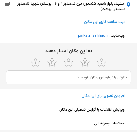
مشهد، بلوار شهید کلاهدوز، بین کلاهدوز 9 و 14، بوستان شهید کلاهدوز
(محله‌ی بهشت)
ثبت
ساعت کاری
این مکان
وب‌سایت:
‎parks.mashhad.ir
ﺑﻪ اﯾﻦ ﻣﮑﺎن اﻣﺘﯿﺎز دﻫﯿﺪ
افزودن
تصویر
برای این مکان
ویرایش اطلاعات یا گزارش تعطیلی این مکان
مختصات جغرافیایی
نمایش نقشه