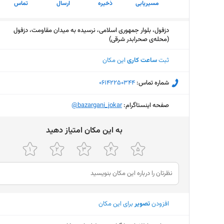
مسیریابی
ذخیره
ارسال
تماس
دزفول، بلوار جمهوری اسلامی، نرسیده به میدان مقاومت، دزفول
(محله‌ی صحرابدر شرقی)
ثبت
ساعت کاری
این مکان
شماره تماس:
‎06142250344
صفحه اینستاگرام:
‎@bazargani_jokar
ﺑﻪ اﯾﻦ ﻣﮑﺎن اﻣﺘﯿﺎز دﻫﯿﺪ
افزودن
تصویر
برای این مکان