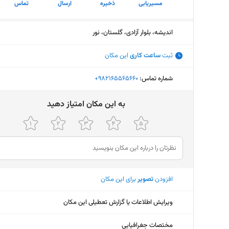
مسیریابی
ذخیره
ارسال
تماس
اندیشه، بلوار آزادی، گلستان، نور
ثبت
ساعت کاری
این مکان
شماره تماس:
‎+982165565660
ﺑﻪ اﯾﻦ ﻣﮑﺎن اﻣﺘﯿﺎز دﻫﯿﺪ
افزودن
تصویر
برای این مکان
ویرایش اطلاعات یا گزارش تعطیلی این مکان
مختصات جغرافیایی