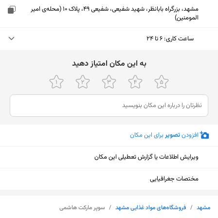
مشهد، بزرگراه بابانظر، شهید شفیعی، شفیعی 49، پلاک 10 (محله‌ی امیر
المومنین)
ساعت کاری
:
۶ تا ۲۴
سه‌شنبه (امروز)
۶ تا ۲۴
ﺑﻪ اﯾﻦ ﻣﮑﺎن اﻣﺘﯿﺎز دﻫﯿﺪ
چهارشنبه
۶ تا ۲۴
پنجشنبه
۶ تا ۲۴
جمعه
۶ تا ۲۴
افزودن
تصویر
برای این مکان
شنبه
۶ تا ۲۴
ویرایش اطلاعات یا گزارش تعطیلی این مکان
یکشنبه
۶ تا ۲۴
دوشنبه
۶ تا ۲۴
مختصات جغرافیایی
نمایش نقشه
مشهد
/
فروشگاه‌های مواد غذایی مشهد
/
سوپر مارکت هاشمی