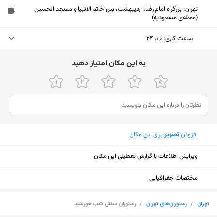
تهران، بزرگراه امام رضا، اردیبهشت، بین خاتم الانبیا و مسجد الحسین
(محله‌ی مسعودیه)
ساعت کاری
:
۰ تا ۲۴
دوشنبه (امروز)
۰ تا ۲۴
ﺑﻪ اﯾﻦ ﻣﮑﺎن اﻣﺘﯿﺎز دﻫﯿﺪ
سه‌شنبه
۰ تا ۲۴
چهارشنبه
۰ تا ۲۴
پنجشنبه
۰ تا ۲۴
افزودن
تصویر
برای این مکان
جمعه
۱۱ تا ۲۳:۴۵ - ۰ تا ۲۳:۴۵
ویرایش اطلاعات یا گزارش تعطیلی این مکان
شنبه
۰ تا ۲۳:۴۵
یکشنبه
۰ تا ۲۳:۴۵
مختصات جغرافیایی
نمایش نقشه
تهران
/
رستوران‌های تهران
/
رستوران سنتی شب خورشید