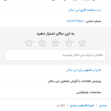
ثبت
ساعت کاری
این مکان
شماره تماس:
‎08713291580
ﺑﻪ اﯾﻦ ﻣﮑﺎن اﻣﺘﯿﺎز دﻫﯿﺪ
افزودن
تصویر
برای این مکان
ویرایش اطلاعات یا گزارش تعطیلی این مکان
مختصات جغرافیایی
نمایش نقشه
سنندج
/
فروشگاه‌های سنندج
/
آراگستر