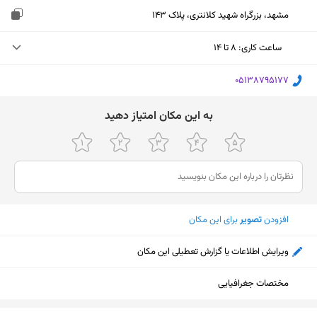
مشهد، بزرگراه شهید کلانتری، پلاک 143
ساعت کاری
:
۸ تا ۱۴
پنجشنبه (امروز)
۸ تا ۱۴
‎05138795177
جمعه
تعطیل
ﺑﻪ اﯾﻦ ﻣﮑﺎن اﻣﺘﯿﺎز دﻫﯿﺪ
شنبه
۸ تا ۱۴
یکشنبه
۸ تا ۱۴
دوشنبه
۸ تا ۱۴
افزودن
تصویر
برای این مکان
سه‌شنبه
۸ تا ۱۴
چهارشنبه
۸ تا ۱۴
ویرایش اطلاعات یا گزارش تعطیلی این مکان
مختصات جغرافیایی
نمایش نقشه