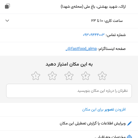
اراک، شهید بهشتی، باغ ملی (محله‌ی شهدا)
ساعت کاری
:
۱۰ تا ۲۳
جمعه (امروز)
۱۰ تا ۲۳
شماره تماس:
‎09309444003
شنبه
۱۰ تا ۲۳
صفحه اینستاگرام:
‎@fastfood_alma_
یکشنبه
۱۰ تا ۲۳
ﺑﻪ اﯾﻦ ﻣﮑﺎن اﻣﺘﯿﺎز دﻫﯿﺪ
دوشنبه
۱۰ تا ۲۳
سه‌شنبه
۱۰ تا ۲۳
چهارشنبه
۱۰ تا ۲۳
پنجشنبه
۱۰ تا ۲۳
افزودن
تصویر
برای این مکان
ویرایش اطلاعات یا گزارش تعطیلی این مکان
نمایش نقشه
مختصات جغرافیایی