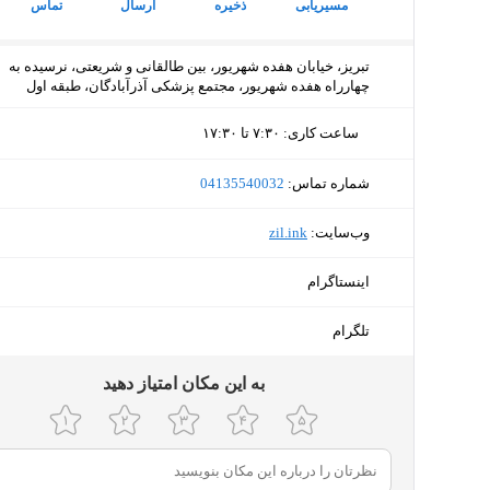
مسیریابی
ذخیره
ارسال
تماس
تبریز، خیابان هفده شهریور، بین طالقانی و شریعتی، نرسیده به
چهارراه هفده شهریور، مجتمع پزشکی آذرآبادگان، طبقه اول
ساعت کاری
:
۷:۳۰ تا ۱۷:۳۰
پنجشنبه (امروز)
۷:۳۰ تا ۱۷:۳۰
شماره تماس:
‎04135540032
جمعه
تعط
وب‌سایت:
‎zil.ink
شنبه
۷:۳۰ تا ۲۰:۳۰
اینستاگرام
یکشنبه
۷:۳۰ تا ۲۰:۳۰
تلگرام
دوشنبه
۷:۳۰ تا ۲۰:۳۰
ﺑﻪ اﯾﻦ ﻣﮑﺎن اﻣﺘﯿﺎز دﻫﯿﺪ
سه‌شنبه
۷:۳۰ تا ۲۰:۳۰
چهارشنبه
۷:۳۰ تا ۲۰:۳۰